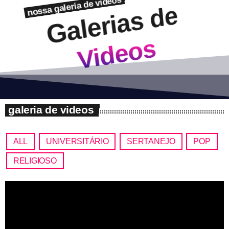
nossa galeria de videos
Galerias de
Videos
galeria de videos
ALL
UNIVERSITÁRIO
SERTANEJO
POP
RELIGIOSO