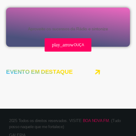
Aproveite os sucessos da Rádio e sintonize
play_arrow
OUÇA
EVENTO EM DESTAQUE
2025 Todos os direitos reservados. VISITE
BOA NOVA FM.
(Tudo
posso naquele que me fortalece)
GALERIA