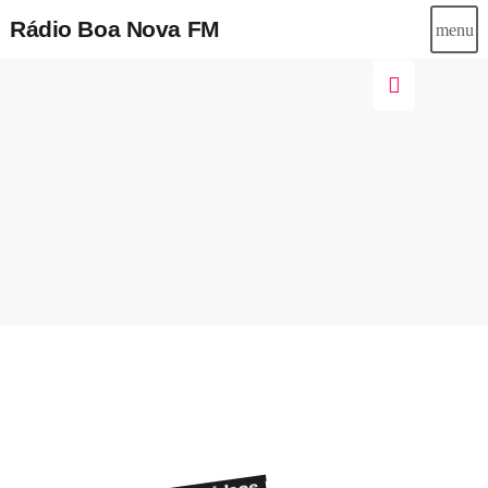
SOLANGE ROSA
Recados
Bom dia para todos os meus irmãos saú
Rádio Boa Nova FM
menu