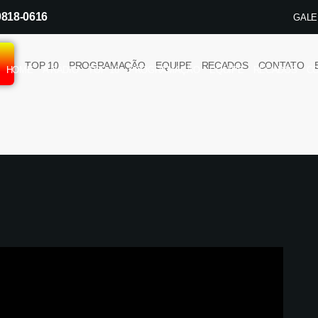
99818-0616
GALE
úde e paz
SOLANGE PROSDOCIMO DA ROSA
P
DIO
TOP 10
PROGRAMAÇÃO
EQUIPE
RECADOS
CONTATO
HOME
A RÁDIO
TOP 10
PROGRAMAÇÃO
EQUIPE
RECADOS
C