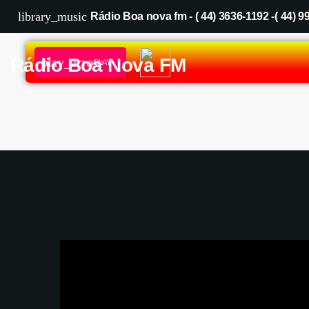
library_music
Recados
Rádio Boa nova fm - ( 44) 3636-1192 -( 44) 
SOLANGE ROSA
Bom dia para todos os meus irmãos sa
play_arrow
Rádio Boa Nova FM
PLAY
HOME
A RÁ