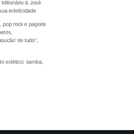
 Milionário & José
sua ecleticidade
, pop rock e pagode
eros,
oucão’ de tudo”,
o eclético: samba,