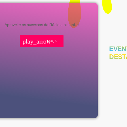
Aproveite os sucessos da Rádio e sintonize
play_arrow
OUÇA
EVEN
DEST
Festival
LANC