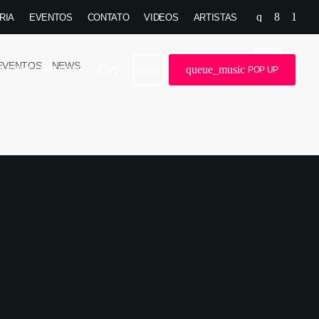
RIA
EVENTOS
CONTATO
VIDEOS
ARTISTAS
ara meus 5 (cinco) irmãos, muita saúde e paz
SOLA
EVENTOS
NEWS
queue_music
menu
ONTATO
EVENTOS
NEWS
POP UP
Você também pode gostar
Universitário
label