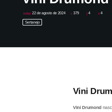
22 de agosto de 2024
379
4
4
today
Sertanejo
Vini Dru
Vini Drumond
nasc