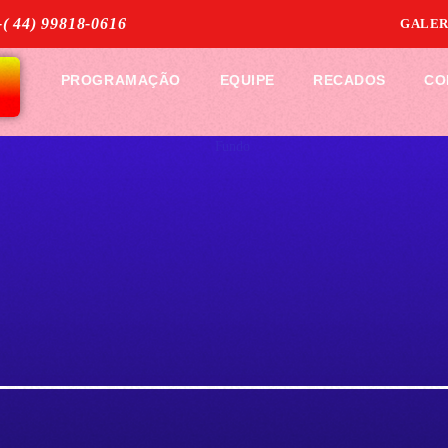
( 44) 99818-0616
úde e paz
SOLANGE PROSDOCIMO DA ROSA
GALER
 10
PROGRAMAÇÃO
EQUIPE
RECADOS
CO