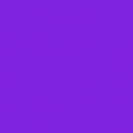
Locutor(a)
JOAQUIM ALVES