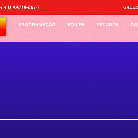
( 44) 99818-0616
úde e paz
SOLANGE PROSDOCIMO DA ROSA
GALER
 10
PROGRAMAÇÃO
EQUIPE
RECADOS
CO