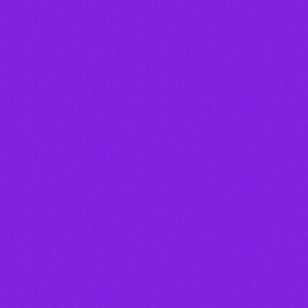
Locutor(a)
JOSY PERISSATO