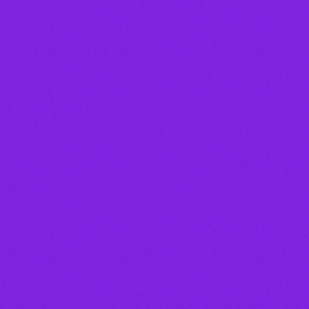
Locutor(a)
PADRE REGINAL