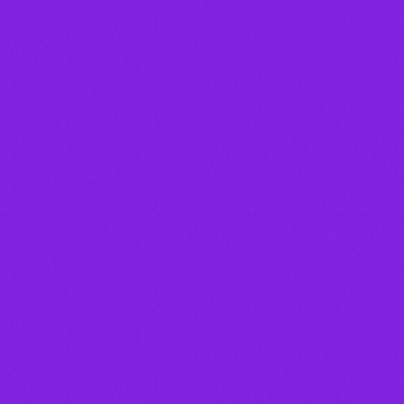
Locutor(a)
TIO ARI