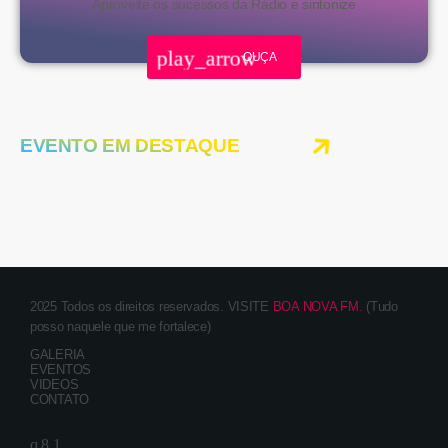
Aproveite os sucessos da Rádio e sintonize
play_arrow
OUÇA
EVENTO EM DESTAQUE
2025 Todos os direitos reservados. VISITE
BOA NOVA FM.
(Tudo
posso naquele que me fortalece)
GALERIA
EVENTOS
VIDEOS
CONTATO