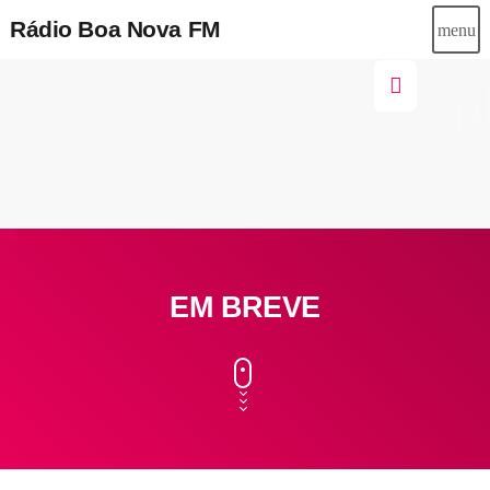
SOLANGE ROSA
Recados
Bom dia para todos os meus irmãos saú
Rádio Boa Nova FM
menu
p
EM BREVE