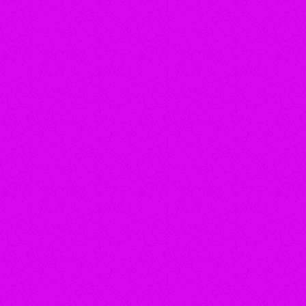
Sertanejo universitário
NAIARA AZEVEDO
today
5 de agosto de 2026
450
4
3
insert_link