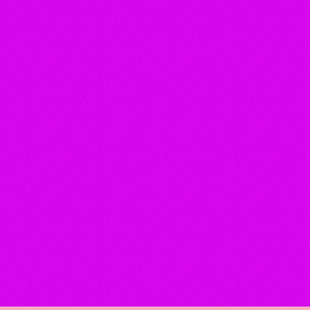
Sertanejo
NANDO MORENO
today
5 de agosto de 2026
1121
18
14