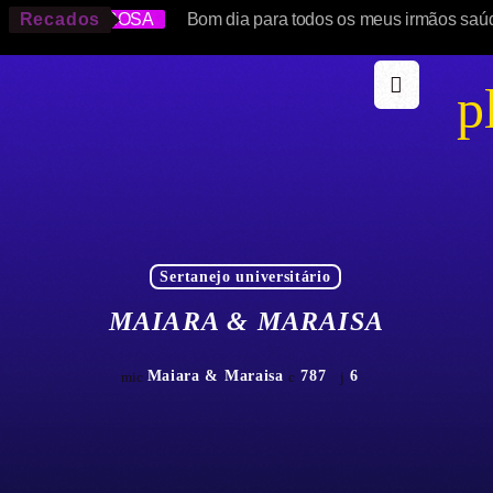
SOLANGE ROSA
Recados
Bom dia para todos os meus irmãos saú
p
Sertanejo universitário
MAIARA & MARAISA
Maiara & Maraisa
787
6
mic