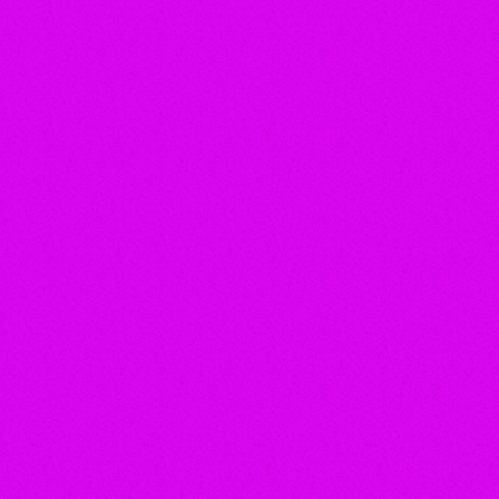
Sertanejo universitário
ZÉ FELIPE
today
5 de agosto de 2026
84
2
insert_link