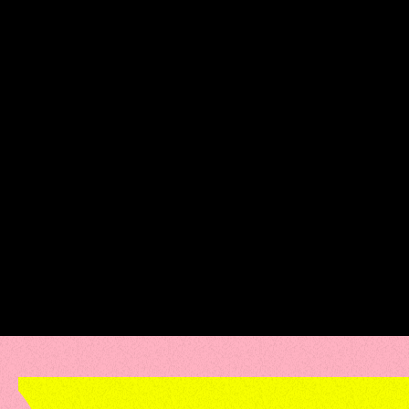
Estádio Regional Willie Davids (Av. Prudente de Morais, 493 -
Zona Armazém) — Maringá.
HENRIQUE E JULIANO: 13 DE
JUNHO, NO ESTÁDIO WILLIE
DAVIDS, MARINGÁ.
MAIS INFORMAÇÕES