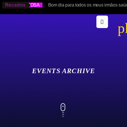
SOLANGE ROSA
Recados
Bom dia para todos os meus irmãos saú
p
EVENTS ARCHIVE